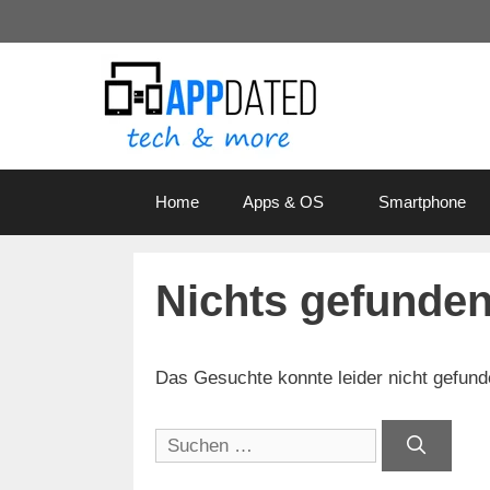
Zum
Inhalt
springen
Home
Apps & OS
Smartphone
Nichts gefunde
Das Gesuchte konnte leider nicht gefunden
Suchen
nach: