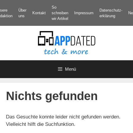
Zum
So
sere
Über
Datenschutz­
Inhalt
Kontakt
schreiben
Impressum
Ne
daktion
uns
erklärung
springen
wir Artikel
Menü
Nichts gefunden
Das Gesuchte konnte leider nicht gefunden werden.
Vielleicht hilft die Suchfunktion.