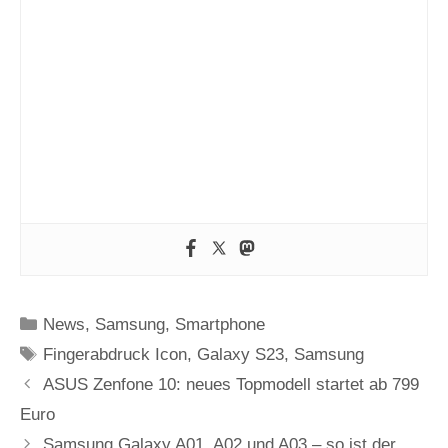
Kategorien
News
,
Samsung
,
Smartphone
Schlagwörter
Fingerabdruck Icon
,
Galaxy S23
,
Samsung
ASUS Zenfone 10: neues Topmodell startet ab 799
Euro
Samsung Galaxy A01, A02 und A03 – so ist der