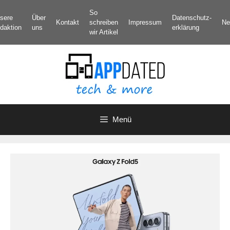
Zum
So
sere
Über
Datenschutz­
Inhalt
Kontakt
schreiben
Impressum
Ne
daktion
uns
erklärung
springen
wir Artikel
Menü