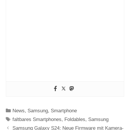
Kategorien
News
,
Samsung
,
Smartphone
Schlagwörter
faltbares Smartphones
,
Foldables
,
Samsung
Samsung Galaxy S24: Neue Firmware mit Kamera-