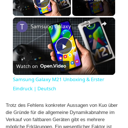
Play Video
×
Samsung Galaxy M21 Unboxing & Erster Eindruck | Deutsch
P
Watch on
l
Samsung Galaxy M21 Unboxing & Erster
a
Eindruck | Deutsch
y
Trotz des Fehlens konkreter Aussagen von Kuo über
die Gründe für die allgemeine Dynamikabnahme im
Verkauf von faltbaren Geräten gibt es mehrere
V
mögliche Erklärungen. Ein wesentlicher Faktor ist