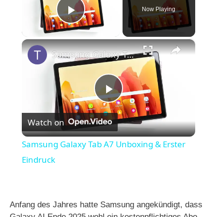
Now Playing
Play Video
×
Samsung Galaxy Tab A7 Unboxing & Erster Eindruck
P
Watch on
l
Samsung Galaxy Tab A7 Unboxing & Erster
a
Eindruck
y
Anfang des Jahres hatte Samsung angekündigt, dass
Galaxy AI Ende 2025 wohl ein kostenpflichtiges Abo-