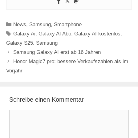
Kategorien
News
,
Samsung
,
Smartphone
Schlagwörter
Galaxy Ai
,
Galaxy AI Abo
,
Galaxy AI kostenlos
,
Galaxy S25
,
Samsung
Samsung Galaxy AI erst ab 16 Jahren
Honor Magic7 pro: bessere Verkaufszahlen als im
Vorjahr
Schreibe einen Kommentar
Kommentar