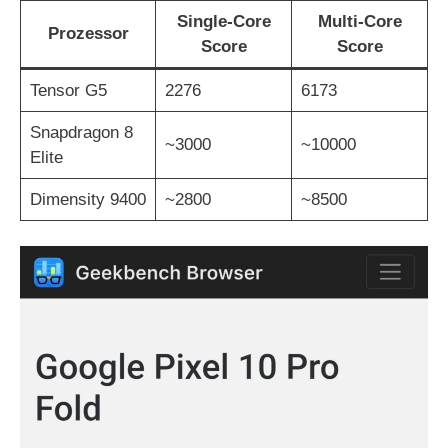
V
Single-Core
Multi-Core
Prozessor
Score
Score
i
Tensor G5
2276
6173
Snapdragon 8
d
~3000
~10000
Elite
e
Dimensity 9400
~2800
~8500
o