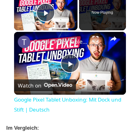
Now Playing
Play Video
×
Google Pixel Tablet Unboxing: Mit Dock und Stift | Deutsch
P
Watch on
l
Google Pixel Tablet Unboxing: Mit Dock und
a
Stift | Deutsch
y
Im Vergleich: