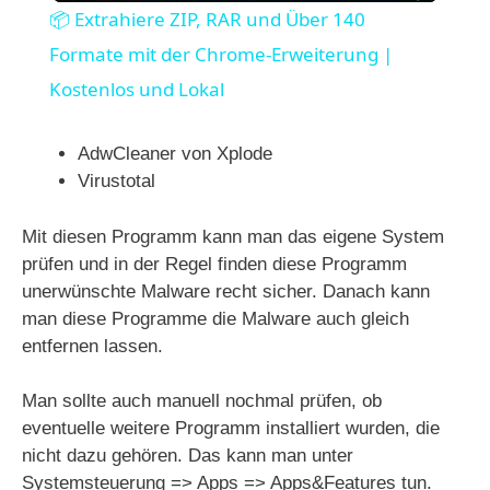
📦 Extrahiere ZIP, RAR und Über 140
a
Formate mit der Chrome-Erweiterung |
Kostenlos und Lokal
y
AdwCleaner von Xplode
V
Virustotal
Mit diesen Programm kann man das eigene System
i
prüfen und in der Regel finden diese Programm
unerwünschte Malware recht sicher. Danach kann
d
man diese Programme die Malware auch gleich
entfernen lassen.
e
Man sollte auch manuell nochmal prüfen, ob
eventuelle weitere Programm installiert wurden, die
o
nicht dazu gehören. Das kann man unter
Systemsteuerung => Apps => Apps&Features tun.