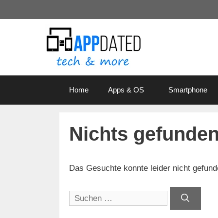
Zum
Inhalt
springen
Home
Apps & OS
Smartphone
Nichts gefunde
Das Gesuchte konnte leider nicht gefunden
Suchen
nach: