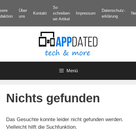
Zum
So
sere
Über
Datenschutz­
Inhalt
Kontakt
schreiben
Impressum
Ne
daktion
uns
erklärung
springen
wir Artikel
Menü
Nichts gefunden
Das Gesuchte konnte leider nicht gefunden werden.
Vielleicht hilft die Suchfunktion.