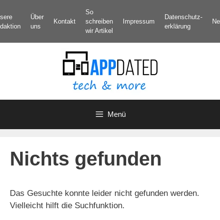
Zum
So
sere
Über
Datenschutz­
Inhalt
Kontakt
schreiben
Impressum
Ne
daktion
uns
erklärung
springen
wir Artikel
Menü
Nichts gefunden
Das Gesuchte konnte leider nicht gefunden werden.
Vielleicht hilft die Suchfunktion.