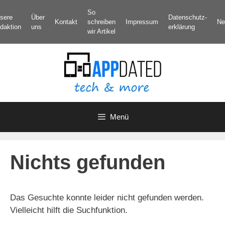
Zum
So
sere
Über
Datenschutz­
Inhalt
Kontakt
schreiben
Impressum
Ne
daktion
uns
erklärung
springen
wir Artikel
Menü
Nichts gefunden
Das Gesuchte konnte leider nicht gefunden werden.
Vielleicht hilft die Suchfunktion.