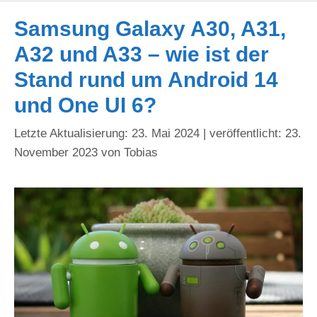
Samsung Galaxy A30, A31,
A32 und A33 – wie ist der
Stand rund um Android 14
und One UI 6?
23. Mai 2024
23.
November 2023
von
Tobias