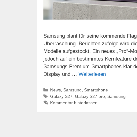
Samsung plant für seine kommende Flagg
Überraschung. Berichten zufolge wird di
Modelle aufgestockt. Ein neues „Pro“-Mod
jedoch auf ein bestimmtes Kernfeature de
Samsungs Premium-Smartphones klar defin
Display und …
Weiterlesen
Kategorien
News
,
Samsung
,
Smartphone
Schlagwörter
Galaxy S27
,
Galaxy S27 pro
,
Samsung
Kommentar hinterlassen