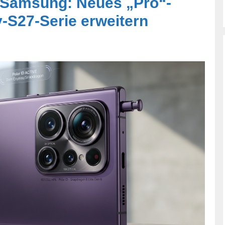
i Samsung: Neues „Pro“-
y-S27-Serie erweitern