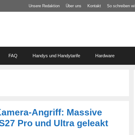
Unsere Redaktion
Über uns
Kontakt
So schreiben wir
FAQ
Handys und Handytarife
Hardware
amera-Angriff: Massive
S27 Pro und Ultra geleakt