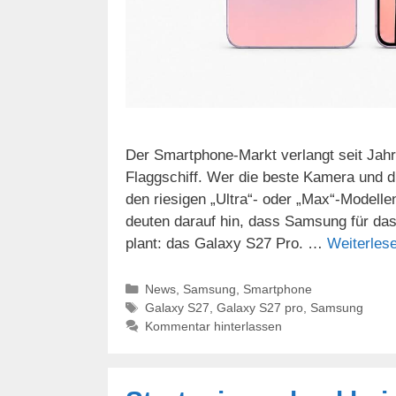
Der Smartphone-Markt verlangt seit Ja
Flaggschiff. Wer die beste Kamera und d
den riesigen „Ultra“- oder „Max“-Modelle
deuten darauf hin, dass Samsung für da
plant: das Galaxy S27 Pro. …
Weiterles
Kategorien
News
,
Samsung
,
Smartphone
Schlagwörter
Galaxy S27
,
Galaxy S27 pro
,
Samsung
Kommentar hinterlassen