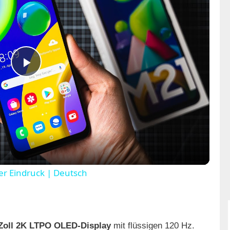
P
l
a
y
r Eindruck | Deutsch
V
 Zoll 2K LTPO OLED-Display
mit flüssigen 120 Hz.