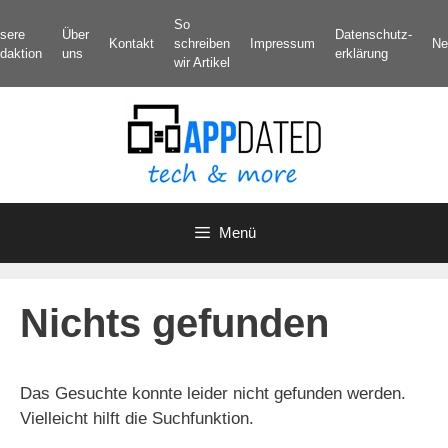
Zum
So
sere
Über
Datenschutz­
Inhalt
Kontakt
schreiben
Impressum
Ne
daktion
uns
erklärung
springen
wir Artikel
Menü
Nichts gefunden
Das Gesuchte konnte leider nicht gefunden werden.
Vielleicht hilft die Suchfunktion.