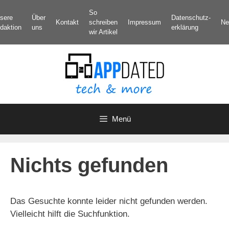
Zum
So
sere
Über
Datenschutz­
Inhalt
Kontakt
schreiben
Impressum
Ne
daktion
uns
erklärung
springen
wir Artikel
Menü
Nichts gefunden
Das Gesuchte konnte leider nicht gefunden werden.
Vielleicht hilft die Suchfunktion.