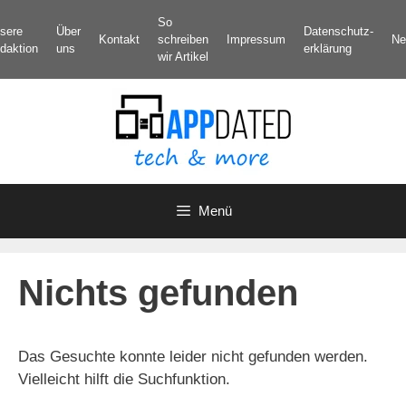
Zum
So
sere
Über
Datenschutz­
Inhalt
Kontakt
schreiben
Impressum
Ne
daktion
uns
erklärung
springen
wir Artikel
Menü
Nichts gefunden
Das Gesuchte konnte leider nicht gefunden werden.
Vielleicht hilft die Suchfunktion.