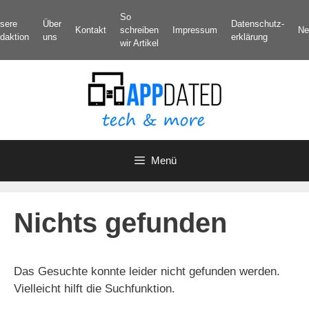
Zum
So
sere
Über
Datenschutz­
Inhalt
Kontakt
schreiben
Impressum
Ne
daktion
uns
erklärung
springen
wir Artikel
Menü
Nichts gefunden
Das Gesuchte konnte leider nicht gefunden werden.
Vielleicht hilft die Suchfunktion.