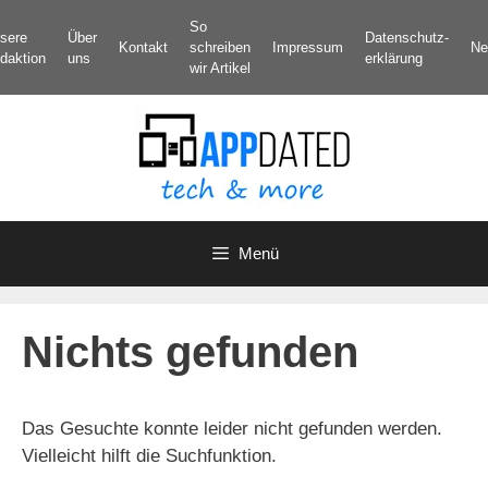
Zum
So
sere
Über
Datenschutz­
Inhalt
Kontakt
schreiben
Impressum
Ne
daktion
uns
erklärung
springen
wir Artikel
Menü
Nichts gefunden
Das Gesuchte konnte leider nicht gefunden werden.
Vielleicht hilft die Suchfunktion.