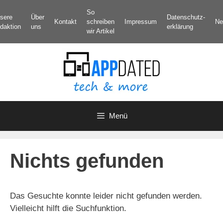
Zum
So
sere
Über
Datenschutz­
Inhalt
Kontakt
schreiben
Impressum
Ne
daktion
uns
erklärung
springen
wir Artikel
Menü
Nichts gefunden
Das Gesuchte konnte leider nicht gefunden werden.
Vielleicht hilft die Suchfunktion.