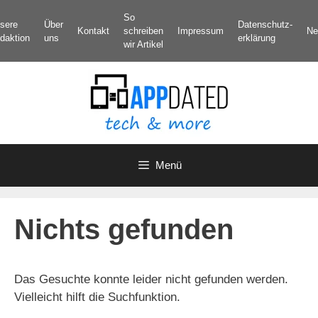
Zum
So
sere
Über
Datenschutz­
Inhalt
Kontakt
schreiben
Impressum
Ne
daktion
uns
erklärung
springen
wir Artikel
Menü
Nichts gefunden
Das Gesuchte konnte leider nicht gefunden werden.
Vielleicht hilft die Suchfunktion.