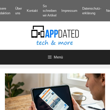
Zum
So
sere
Über
Datenschutz­
Inhalt
Kontakt
schreiben
Impressum
Ne
daktion
uns
erklärung
springen
wir Artikel
Menü