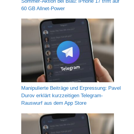
Sommer-Aktion bei Blau: iPhone 17 trifft auf
60 GB Allnet-Power
Manipulierte Beiträge und Erpressung: Pavel
Durov erklärt kurzzeitigen Telegram-
Rauswurf aus dem App Store