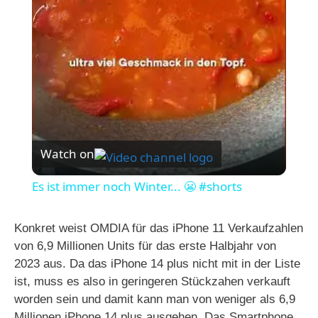
l
a
y
V
Watch on
i
Es ist immer noch Winter... 😬 #shorts
d
Konkret weist OMDIA für das iPhone 11 Verkaufzahlen
von 6,9 Millionen Units für das erste Halbjahr von
e
2023 aus. Da das iPhone 14 plus nicht mit in der Liste
ist, muss es also in geringeren Stückzahen verkauft
worden sein und damit kann man von weniger als 6,9
o
Millionen iPhone 14 plus ausgehen. Das Smartphone