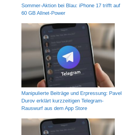
Sommer-Aktion bei Blau: iPhone 17 trifft auf
60 GB Allnet-Power
Manipulierte Beiträge und Erpressung: Pavel
Durov erklärt kurzzeitigen Telegram-
Rauswurf aus dem App Store