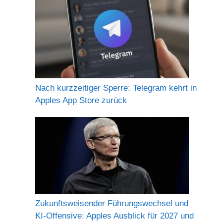
Nach kurzzeitiger Sperre: Telegram kehrt in
Apples App Store zurück
Zukunftsweisender Führungswechsel und
KI-Offensive: Apples Ausblick für 2027 und