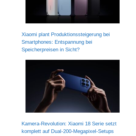
Xiaomi plant Produktionssteigerung bei
Smartphones: Entspannung bei
Speicherpreisen in Sicht?
Kamera-Revolution: Xiaomi 18 Serie setzt
komplett auf Dual-200-Megapixel-Setups