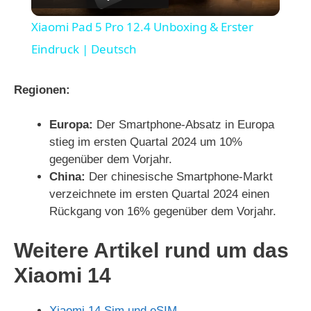
l
Xiaomi Pad 5 Pro 12.4 Unboxing & Erster
a
Eindruck | Deutsch
y
Regionen:
Europa:
Der Smartphone-Absatz in Europa
V
stieg im ersten Quartal 2024 um 10%
gegenüber dem Vorjahr.
i
China:
Der chinesische Smartphone-Markt
verzeichnete im ersten Quartal 2024 einen
d
Rückgang von 16% gegenüber dem Vorjahr.
Weitere Artikel rund um das
e
Xiaomi 14
o
Xiaomi 14 Sim und eSIM