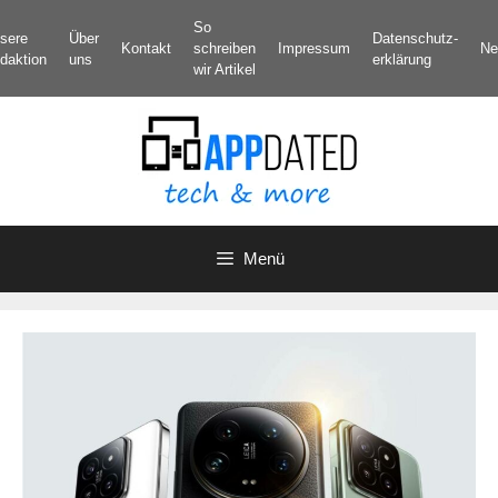
Zum
So
sere
Über
Datenschutz­
Inhalt
Kontakt
schreiben
Impressum
Ne
daktion
uns
erklärung
springen
wir Artikel
Menü