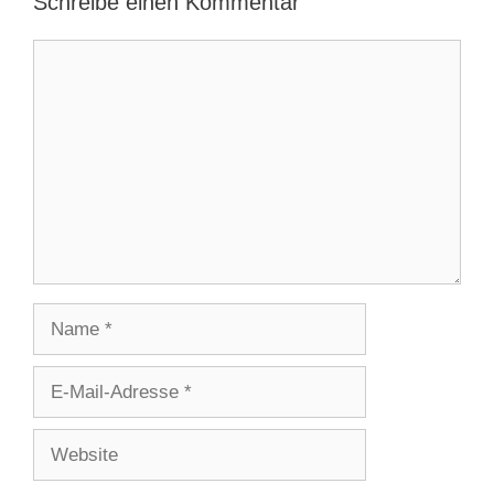
Schreibe einen Kommentar
Kommentar
Name
E-
Mail-
Adresse
Website