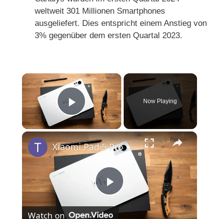
weltweit 301 Millionen Smartphones
ausgeliefert. Dies entspricht einem Anstieg von
3% gegenüber dem ersten Quartal 2023.
×
Now Playing
Play Video
×
Xiaomi Pad 5 Pro 12.4 Unboxing & Erster Eindruck | Deutsch
P
Watch on