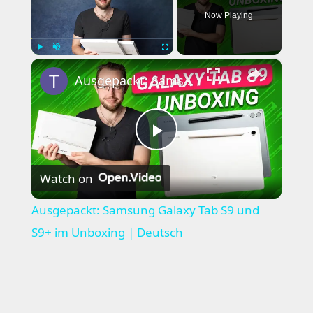
Now Playing
×
Play
Unmute
Fullscreen
Ausgepackt: Samsung Galaxy Tab S9 und S9+ im Unboxing | Deutsch
Play
Watch on
Video
Ausgepackt: Samsung Galaxy Tab S9 und
S9+ im Unboxing | Deutsch