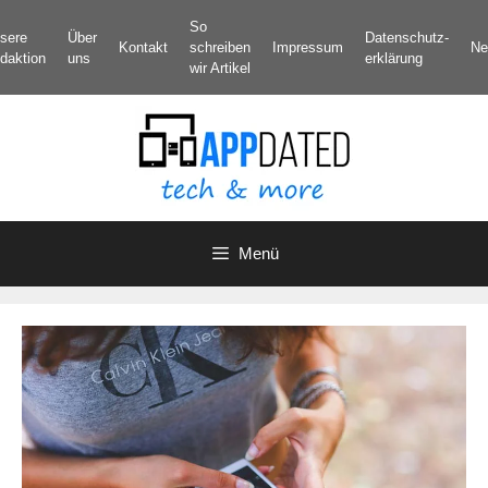
Zum
So
sere
Über
Datenschutz­
Inhalt
Kontakt
schreiben
Impressum
Ne
daktion
uns
erklärung
springen
wir Artikel
Menü