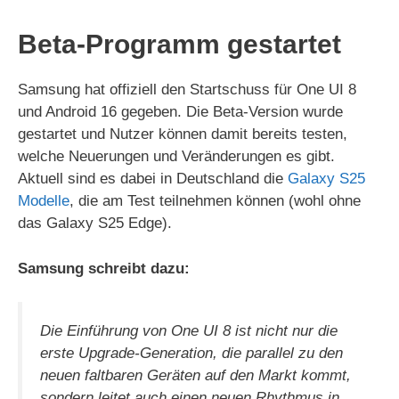
y
Beta-Programm gestartet
V
Samsung hat offiziell den Startschuss für One UI 8
und Android 16 gegeben. Die Beta-Version wurde
gestartet und Nutzer können damit bereits testen,
i
welche Neuerungen und Veränderungen es gibt.
Aktuell sind es dabei in Deutschland die
Galaxy S25
d
Modelle
, die am Test teilnehmen können (wohl ohne
das Galaxy S25 Edge).
e
Samsung schreibt dazu:
o
Die Einführung von One UI 8 ist nicht nur die
erste Upgrade-Generation, die parallel zu den
neuen faltbaren Geräten auf den Markt kommt,
sondern leitet auch einen neuen Rhythmus in