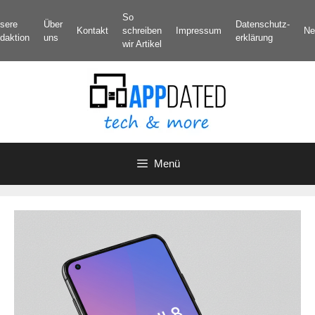
Zum
So
sere
Über
Datenschutz­
Inhalt
Kontakt
schreiben
Impressum
Ne
daktion
uns
erklärung
springen
wir Artikel
Menü