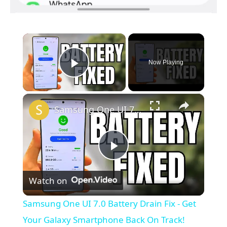
×
Now Playing
Play Video
×
Samsung One UI 7.0 Battery Drain Fix - Get Your Galaxy Smartphone Back On Track!
P
Watch on
l
Samsung One UI 7.0 Battery Drain Fix - Get
a
Your Galaxy Smartphone Back On Track!