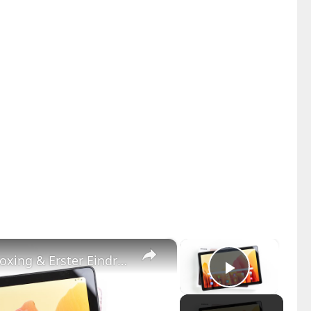
×
×
Samsung Galaxy Tab A7 Unboxing & Erster Eindruck
Play Vid