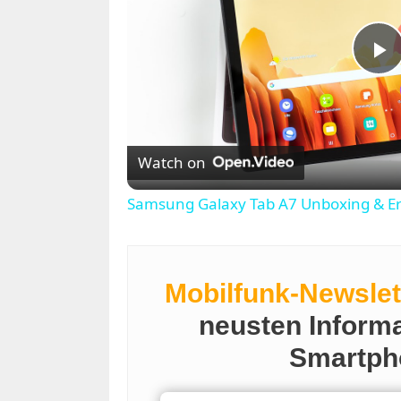
P
l
Watch on
a
Samsung Galaxy Tab A7 Unboxing & Er
y
V
Mobilfunk-Newslet
neusten Inform
i
Smartph
d