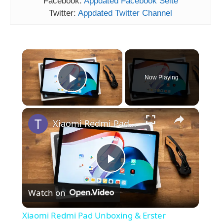
Facebook:
Appdated Facebook Seite
Twitter:
Appdated Twitter Channel
×
Now Playing
Play Video
×
Xiaomi Redmi Pad Unboxing & Erster Eindruck | Deutsch
P
Watch on
l
Xiaomi Redmi Pad Unboxing & Erster