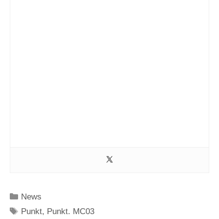
Kategorien
News
Schlagwörter
Punkt
,
Punkt. MC03