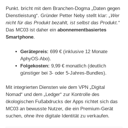
Punkt. bricht mit dem Branchen-Dogma „Daten gegen
V
Dienstleistung“. Gründer Petter Neby stellt klar:
„Wer
nicht für das Produkt bezahlt, ist selbst das Produkt.“
i
Das MC03 ist daher ein
abonnementbasiertes
Smartphone
.
d
Gerätepreis:
699 € (inklusive 12 Monate
AphyOS-Abo).
e
Folgekosten:
9,99 € monatlich (deutlich
günstiger bei 3- oder 5-Jahres-Bundles).
o
Mit integrierten Diensten wie dem VPN „Digital
Nomad“ und dem „Ledger“ zur Kontrolle des
ökologischen Fußabdrucks der Apps richtet sich das
MC03 an bewusste Nutzer, die ein Premium-Gerät
suchen, ohne ihre digitale Identität zu verkaufen.