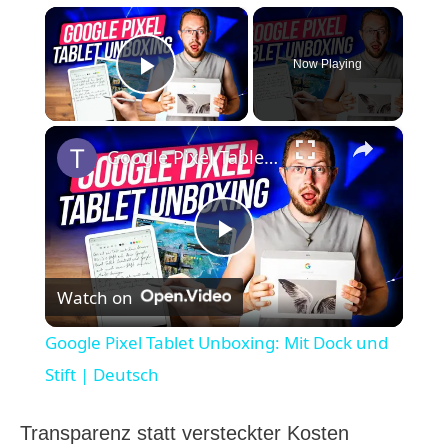
×
Now Playing
Play Video
×
Google Pixel Tablet Unboxing: Mit Dock und Stift | Deutsch
P
Watch on
l
Google Pixel Tablet Unboxing: Mit Dock und
a
Stift | Deutsch
y
Transparenz statt versteckter Kosten