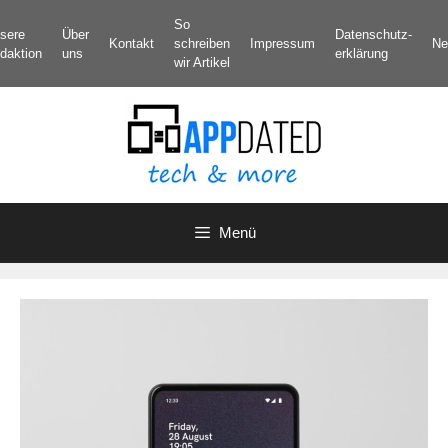
Zum
So
sere
Über
Datenschutz­
Inhalt
Kontakt
schreiben
Impressum
Ne
daktion
uns
erklärung
springen
wir Artikel
Menü