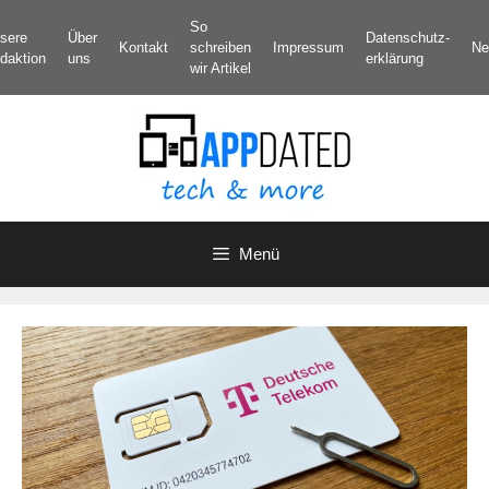
Zum
So
sere
Über
Datenschutz­
Inhalt
Kontakt
schreiben
Impressum
Ne
daktion
uns
erklärung
springen
wir Artikel
Menü