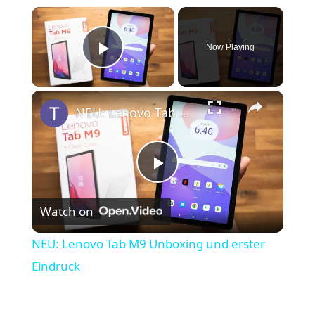
×
Now Playing
Play Video
×
NEU: Lenovo Tab M9 Unboxing und erster Eindruck
P
Watch on
l
NEU: Lenovo Tab M9 Unboxing und erster
a
Eindruck
y