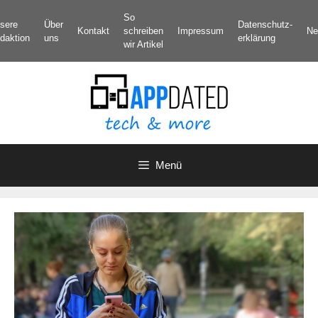
Zum
So
sere
Über
Datenschutz­
Inhalt
Kontakt
schreiben
Impressum
Ne
daktion
uns
erklärung
springen
wir Artikel
Menü