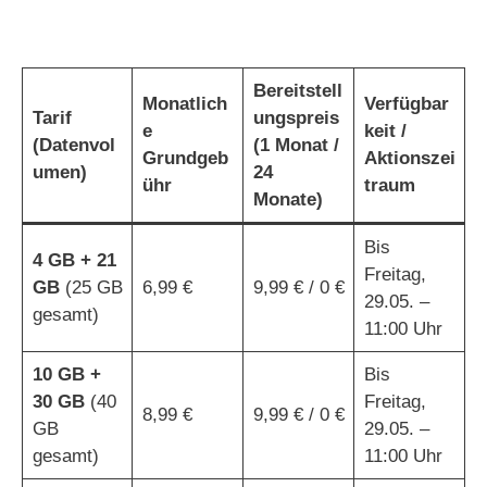
Bereitstell
Monatlich
Verfügbar
Tarif
ungspreis
e
keit /
(Datenvol
(1 Monat /
Grundgeb
Aktionszei
umen)
24
ühr
traum
Monate)
Bis
4 GB + 21
Freitag,
GB
(25 GB
6,99 €
9,99 € / 0 €
29.05. –
gesamt)
11:00 Uhr
10 GB +
Bis
30 GB
(40
Freitag,
8,99 €
9,99 € / 0 €
GB
29.05. –
gesamt)
11:00 Uhr