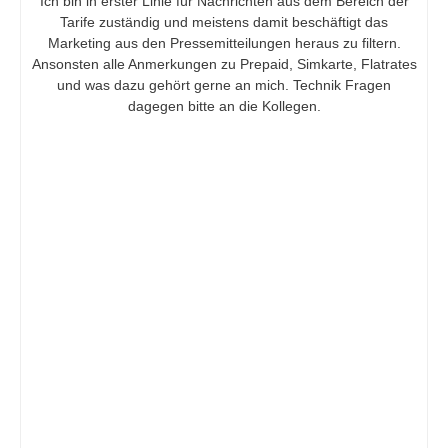
Ich bin in erster Linie für Nachrichten aus dem Bereich der
i
Tarife zuständig und meistens damit beschäftigt das
Marketing aus den Pressemitteilungen heraus zu filtern.
Ansonsten alle Anmerkungen zu Prepaid, Simkarte, Flatrates
d
und was dazu gehört gerne an mich. Technik Fragen
dagegen bitte an die Kollegen.
e
o