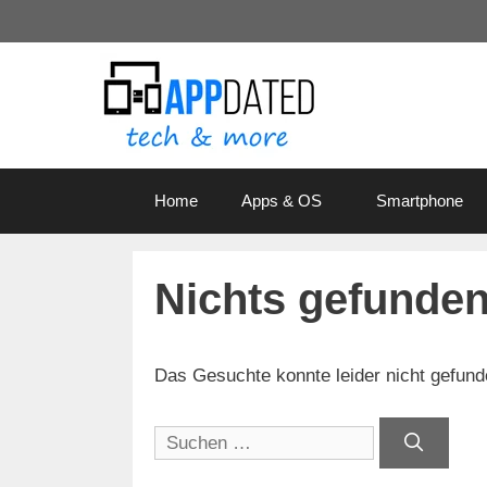
Zum
Inhalt
springen
Home
Apps & OS
Smartphone
Nichts gefunde
Das Gesuchte konnte leider nicht gefunden
Suchen
nach: