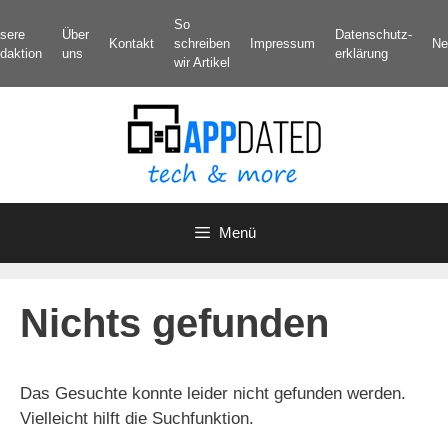
Zum
So
sere
Über
Datenschutz­
Inhalt
Kontakt
schreiben
Impressum
Ne
daktion
uns
erklärung
springen
wir Artikel
Menü
Nichts gefunden
Das Gesuchte konnte leider nicht gefunden werden.
Vielleicht hilft die Suchfunktion.