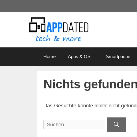
Zum
Inhalt
springen
Home
Apps & OS
Smartphone
Nichts gefunde
Das Gesuchte konnte leider nicht gefunden
Suchen
nach: