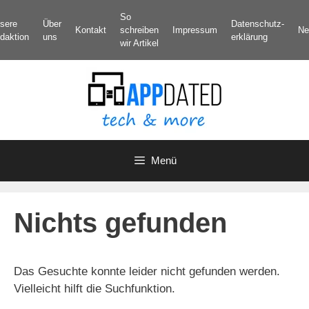
Zum
So
sere
Über
Datenschutz­
Inhalt
Kontakt
schreiben
Impressum
Ne
daktion
uns
erklärung
springen
wir Artikel
Menü
Nichts gefunden
Das Gesuchte konnte leider nicht gefunden werden.
Vielleicht hilft die Suchfunktion.