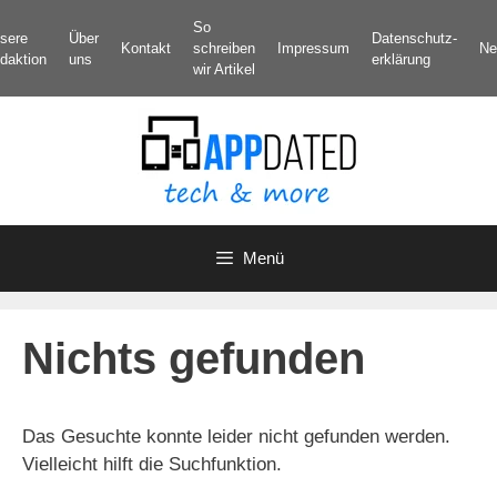
Zum
So
sere
Über
Datenschutz­
Inhalt
Kontakt
schreiben
Impressum
Ne
daktion
uns
erklärung
springen
wir Artikel
Menü
Nichts gefunden
Das Gesuchte konnte leider nicht gefunden werden.
Vielleicht hilft die Suchfunktion.