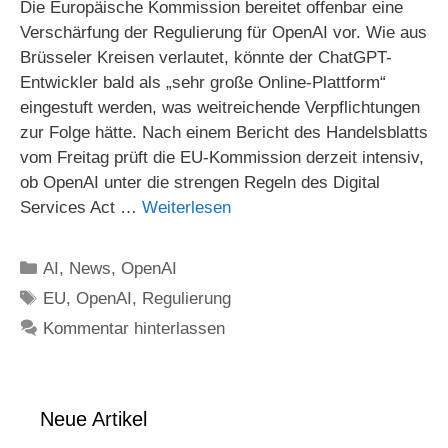
Die Europäische Kommission bereitet offenbar eine
Verschärfung der Regulierung für OpenAI vor. Wie aus
Brüsseler Kreisen verlautet, könnte der ChatGPT-
Entwickler bald als „sehr große Online-Plattform“
eingestuft werden, was weitreichende Verpflichtungen
zur Folge hätte. Nach einem Bericht des Handelsblatts
vom Freitag prüft die EU-Kommission derzeit intensiv,
ob OpenAI unter die strengen Regeln des Digital
Services Act …
Weiterlesen
Kategorien
AI
,
News
,
OpenAI
Schlagwörter
EU
,
OpenAI
,
Regulierung
Kommentar hinterlassen
Neue Artikel