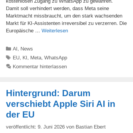
kostenlosen Zugang zu WhatsApp zu gewähren.
Damit soll verhindert werden, dass Meta seine
Marktmacht missbraucht, um den stark wachsenden
Markt für KI-Assistenten irreversibel zu verzerren. Die
Europäische …
Weiterlesen
Kategorien
AI
,
News
Schlagwörter
EU
,
KI
,
Meta
,
WhatsApp
Kommentar hinterlassen
Hintergrund: Darum
verschiebt Apple Siri AI in
der EU
9. Juni 2026
von
Bastian Ebert