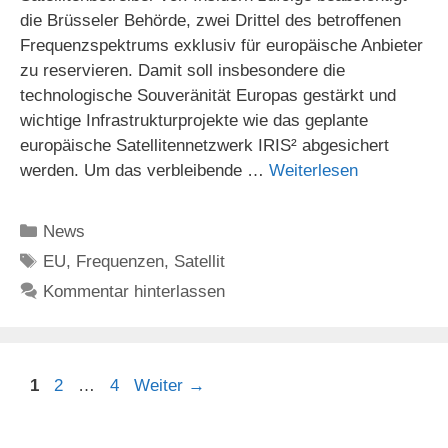
die Brüsseler Behörde, zwei Drittel des betroffenen
Frequenzspektrums exklusiv für europäische Anbieter
zu reservieren. Damit soll insbesondere die
technologische Souveränität Europas gestärkt und
wichtige Infrastrukturprojekte wie das geplante
europäische Satellitennetzwerk IRIS² abgesichert
werden. Um das verbleibende …
Weiterlesen
Kategorien
News
Schlagwörter
EU
,
Frequenzen
,
Satellit
Kommentar hinterlassen
Seite
Seite
Seite
1
2
…
4
Weiter
→