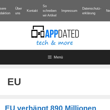
Zum
So
sere
Über
Datenschutz­
Inhalt
Kontakt
schreiben
Impressum
Ne
daktion
uns
erklärung
springen
wir Artikel
Menü
EU
EU verhängt 890 Millionen