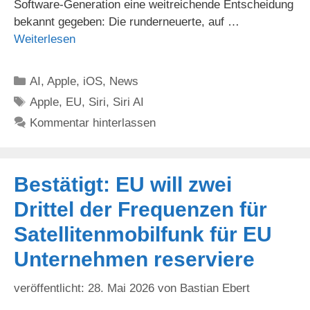
Software-Generation eine weitreichende Entscheidung
bekannt gegeben: Die runderneuerte, auf …
Weiterlesen
Kategorien
AI
,
Apple
,
iOS
,
News
Schlagwörter
Apple
,
EU
,
Siri
,
Siri AI
Kommentar hinterlassen
Bestätigt: EU will zwei
Drittel der Frequenzen für
Satellitenmobilfunk für EU
Unternehmen reserviere
28. Mai 2026
von
Bastian Ebert