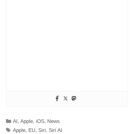
Kategorien
AI
,
Apple
,
iOS
,
News
Schlagwörter
Apple
,
EU
,
Siri
,
Siri AI