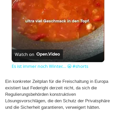
l
a
y
V
Watch on
i
Es ist immer noch Winter... 😬 #shorts
d
Ein konkreter Zeitplan für die Freischaltung in Europa
existiert laut Federighi derzeit nicht, da sich die
e
Regulierungsbehörden konstruktiven
Lösungsvorschlägen, die den Schutz der Privatsphäre
und die Sicherheit garantieren, verweigert hätten.
o