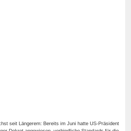
chst seit Längerem: Bereits im Juni hatte US-Präsident
er Dekret angewiesen, verbindliche Standards für die