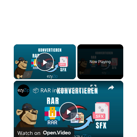
×
Now Playing
Play Video
×
📦 RAR in SFX Online Kostenlos Umwandeln | Keine Softwareinstallation Erforderlich
P
Watch on