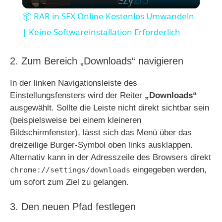
l
📦 RAR in SFX Online Kostenlos Umwandeln
a
| Keine Softwareinstallation Erforderlich
y
2. Zum Bereich „Downloads“ navigieren
In der linken Navigationsleiste des
V
Einstellungsfensters wird der Reiter
„Downloads“
ausgewählt. Sollte die Leiste nicht direkt sichtbar sein
i
(beispielsweise bei einem kleineren
Bildschirmfenster), lässt sich das Menü über das
dreizeilige Burger-Symbol oben links ausklappen.
d
Alternativ kann in der Adresszeile des Browsers direkt
eingegeben werden,
chrome://settings/downloads
e
um sofort zum Ziel zu gelangen.
3. Den neuen Pfad festlegen
o