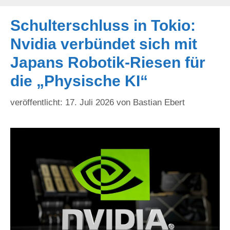
Schulterschluss in Tokio:
Nvidia verbündet sich mit
Japans Robotik-Riesen für
die „Physische KI“
17. Juli 2026
von
Bastian Ebert