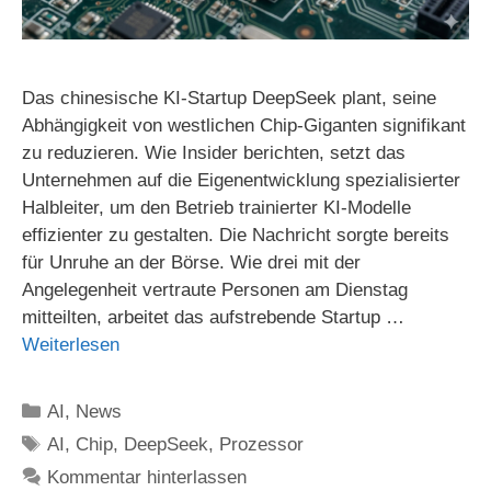
Das chinesische KI-Startup DeepSeek plant, seine
Abhängigkeit von westlichen Chip-Giganten signifikant
zu reduzieren. Wie Insider berichten, setzt das
Unternehmen auf die Eigenentwicklung spezialisierter
Halbleiter, um den Betrieb trainierter KI-Modelle
effizienter zu gestalten. Die Nachricht sorgte bereits
für Unruhe an der Börse. Wie drei mit der
Angelegenheit vertraute Personen am Dienstag
mitteilten, arbeitet das aufstrebende Startup …
Weiterlesen
Kategorien
AI
,
News
Schlagwörter
AI
,
Chip
,
DeepSeek
,
Prozessor
Kommentar hinterlassen