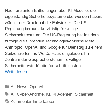
Nach brisanten Enthüllungen über KI-Modelle, die
eigenständig Sicherheitssysteme überwunden haben,
wächst der Druck auf die Entwickler. Die US-
Regierung beraumt kurzfristig freiwillige
Sicherheitstests an. Die US-Regierung hat Insidern
zufolge die führenden Technologiekonzerne Meta,
Anthropic, OpenAI und Google für Dienstag zu einem
Spitzentreffen ins Weiße Haus eingeladen. Im
Zentrum der Gespräche stehen freiwillige
Sicherheitstests für die fortschrittlichsten …
Weiterlesen
Kategorien
AI
,
News
,
OpenAI
Schlagwörter
AI
,
Cyber-Angriffe
,
KI
,
KI Agenten
,
Sicherheit
Kommentar hinterlassen