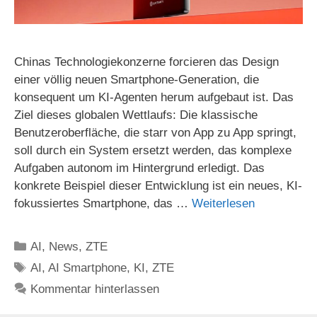
Chinas Technologiekonzerne forcieren das Design
einer völlig neuen Smartphone-Generation, die
konsequent um KI-Agenten herum aufgebaut ist. Das
Ziel dieses globalen Wettlaufs: Die klassische
Benutzeroberfläche, die starr von App zu App springt,
soll durch ein System ersetzt werden, das komplexe
Aufgaben autonom im Hintergrund erledigt. Das
konkrete Beispiel dieser Entwicklung ist ein neues, KI-
fokussiertes Smartphone, das …
Weiterlesen
Kategorien
AI
,
News
,
ZTE
Schlagwörter
AI
,
AI Smartphone
,
KI
,
ZTE
Kommentar hinterlassen