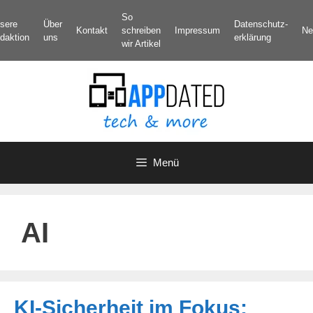
Zum
So
sere
Über
Datenschutz­
Inhalt
Kontakt
schreiben
Impressum
Ne
daktion
uns
erklärung
springen
wir Artikel
Menü
AI
KI-Sicherheit im Fokus: