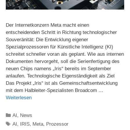
Der Internetkonzern Meta macht einen
entscheidenden Schritt in Richtung technologischer
Souveränität: Die Entwicklung eigener
Spezialprozessoren für Künstliche Intelligenz (KI)
schreitet schneller voran als geplant. Wie aus internen
Dokumenten hervorgeht, soll die Serienfertigung des
neuen Chips namens „Iris“ bereits im September
anlaufen. Technologische Eigenständigkeit als Ziel
Das Projekt „Iris“ ist als Gemeinschaftsentwicklung
mit dem Halbleiter-Spezialisten Broadcom …
Weiterlesen
Kategorien
AI
,
News
Schlagwörter
AI
,
IRIS
,
Meta
,
Prozessor