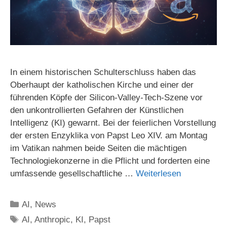
In einem historischen Schulterschluss haben das
Oberhaupt der katholischen Kirche und einer der
führenden Köpfe der Silicon-Valley-Tech-Szene vor
den unkontrollierten Gefahren der Künstlichen
Intelligenz (KI) gewarnt. Bei der feierlichen Vorstellung
der ersten Enzyklika von Papst Leo XIV. am Montag
im Vatikan nahmen beide Seiten die mächtigen
Technologiekonzerne in die Pflicht und forderten eine
umfassende gesellschaftliche …
Weiterlesen
Kategorien
AI
,
News
Schlagwörter
AI
,
Anthropic
,
KI
,
Papst