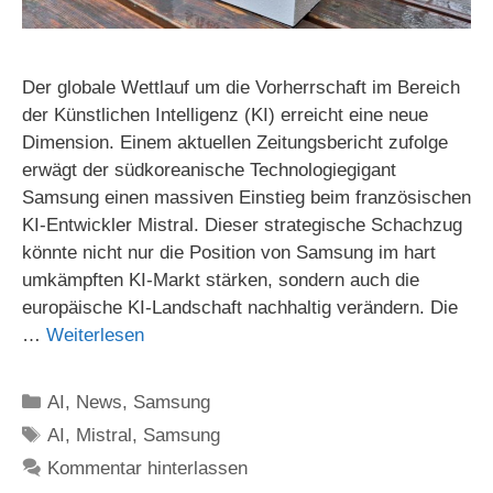
Der globale Wettlauf um die Vorherrschaft im Bereich
der Künstlichen Intelligenz (KI) erreicht eine neue
Dimension. Einem aktuellen Zeitungsbericht zufolge
erwägt der südkoreanische Technologiegigant
Samsung einen massiven Einstieg beim französischen
KI-Entwickler Mistral. Dieser strategische Schachzug
könnte nicht nur die Position von Samsung im hart
umkämpften KI-Markt stärken, sondern auch die
europäische KI-Landschaft nachhaltig verändern. Die
…
Weiterlesen
Kategorien
AI
,
News
,
Samsung
Schlagwörter
AI
,
Mistral
,
Samsung
Kommentar hinterlassen