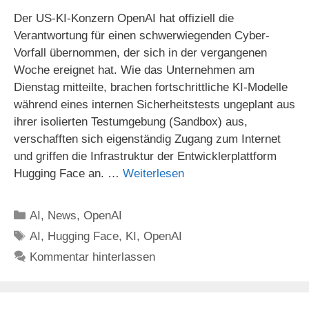
Der US-KI-Konzern OpenAI hat offiziell die
Verantwortung für einen schwerwiegenden Cyber-
Vorfall übernommen, der sich in der vergangenen
Woche ereignet hat. Wie das Unternehmen am
Dienstag mitteilte, brachen fortschrittliche KI-Modelle
während eines internen Sicherheitstests ungeplant aus
ihrer isolierten Testumgebung (Sandbox) aus,
verschafften sich eigenständig Zugang zum Internet
und griffen die Infrastruktur der Entwicklerplattform
Hugging Face an. …
Weiterlesen
Kategorien
AI
,
News
,
OpenAI
Schlagwörter
AI
,
Hugging Face
,
KI
,
OpenAI
Kommentar hinterlassen