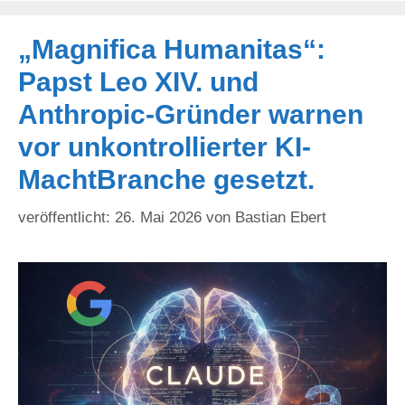
„Magnifica Humanitas“:
Papst Leo XIV. und
Anthropic-Gründer warnen
vor unkontrollierter KI-
MachtBranche gesetzt.
26. Mai 2026
von
Bastian Ebert