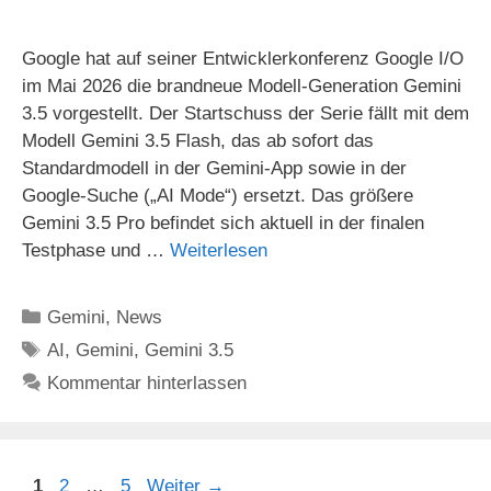
Google hat auf seiner Entwicklerkonferenz Google I/O
im Mai 2026 die brandneue Modell-Generation Gemini
3.5 vorgestellt. Der Startschuss der Serie fällt mit dem
Modell Gemini 3.5 Flash, das ab sofort das
Standardmodell in der Gemini-App sowie in der
Google-Suche („AI Mode“) ersetzt. Das größere
Gemini 3.5 Pro befindet sich aktuell in der finalen
Testphase und …
Weiterlesen
Kategorien
Gemini
,
News
Schlagwörter
AI
,
Gemini
,
Gemini 3.5
Kommentar hinterlassen
Seite
Seite
Seite
1
2
…
5
Weiter
→