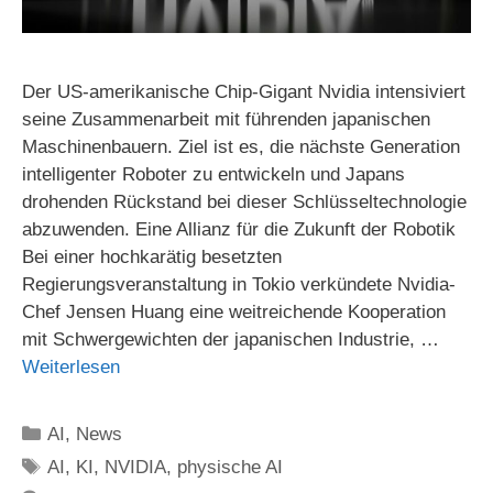
Der US-amerikanische Chip-Gigant Nvidia intensiviert
seine Zusammenarbeit mit führenden japanischen
Maschinenbauern. Ziel ist es, die nächste Generation
intelligenter Roboter zu entwickeln und Japans
drohenden Rückstand bei dieser Schlüsseltechnologie
abzuwenden. Eine Allianz für die Zukunft der Robotik
Bei einer hochkarätig besetzten
Regierungsveranstaltung in Tokio verkündete Nvidia-
Chef Jensen Huang eine weitreichende Kooperation
mit Schwergewichten der japanischen Industrie, …
Weiterlesen
Kategorien
AI
,
News
Schlagwörter
AI
,
KI
,
NVIDIA
,
physische AI