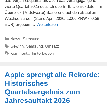
das Vorjahresquartal als auch das vorangegangene
vierte Quartal 2025 deutlich übertrifft. Die Eckdaten im
Überblick (Mittelwerte) Basierend auf den aktuellen
Wechselkursen (Stand April 2026: 1.000 KRW ≈ 0,58
EUR) ergeben …
Weiterlesen
Kategorien
News
,
Samsung
Schlagwörter
Gewinn
,
Samsung
,
Umsatz
Kommentar hinterlassen
Apple sprengt alle Rekorde:
Historisches
Quartalsergebnis zum
Jahresauftakt 2026