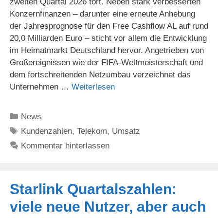
zweiten Quartal 2026 fort. Neben stark verbesserten
Konzernfinanzen – darunter eine erneute Anhebung
der Jahresprognose für den Free Cashflow AL auf rund
20,0 Milliarden Euro – sticht vor allem die Entwicklung
im Heimatmarkt Deutschland hervor. Angetrieben von
Großereignissen wie der FIFA-Weltmeisterschaft und
dem fortschreitenden Netzumbau verzeichnet das
Unternehmen …
Weiterlesen
Kategorien
News
Schlagwörter
Kundenzahlen
,
Telekom
,
Umsatz
Kommentar hinterlassen
Starlink Quartalszahlen:
viele neue Nutzer, aber auch