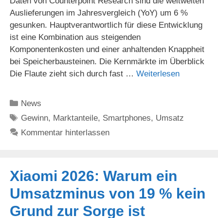
Daten von Counterpoint Research sind die weltweiten
Auslieferungen im Jahresvergleich (YoY) um 6 %
gesunken. Hauptverantwortlich für diese Entwicklung
ist eine Kombination aus steigenden
Komponentenkosten und einer anhaltenden Knappheit
bei Speicherbausteinen. Die Kernmärkte im Überblick
Die Flaute zieht sich durch fast …
Weiterlesen
Kategorien
News
Schlagwörter
Gewinn
,
Marktanteile
,
Smartphones
,
Umsatz
Kommentar hinterlassen
Xiaomi 2026: Warum ein
Umsatzminus von 19 % kein
Grund zur Sorge ist