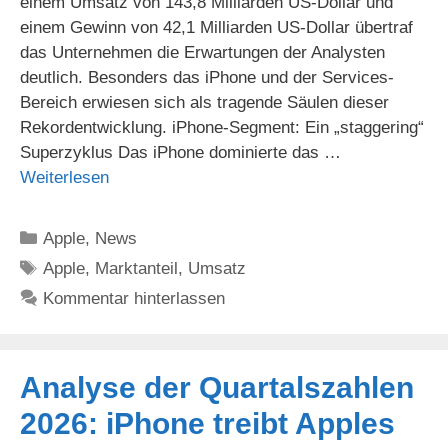
einem Umsatz von 143,8 Milliarden US-Dollar und
einem Gewinn von 42,1 Milliarden US-Dollar übertraf
das Unternehmen die Erwartungen der Analysten
deutlich. Besonders das iPhone und der Services-
Bereich erwiesen sich als tragende Säulen dieser
Rekordentwicklung. iPhone-Segment: Ein „staggering“
Superzyklus Das iPhone dominierte das …
Weiterlesen
Kategorien
Apple
,
News
Schlagwörter
Apple
,
Marktanteil
,
Umsatz
Kommentar hinterlassen
Analyse der Quartalszahlen
2026: iPhone treibt Apples