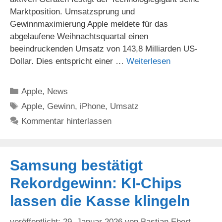
Marktposition. Umsatzsprung und
Gewinnmaximierung Apple meldete für das
abgelaufene Weihnachtsquartal einen
beeindruckenden Umsatz von 143,8 Milliarden US-
Dollar. Dies entspricht einer …
Weiterlesen
Kategorien
Apple
,
News
Schlagwörter
Apple
,
Gewinn
,
iPhone
,
Umsatz
Kommentar hinterlassen
Samsung bestätigt
Rekordgewinn: KI-Chips
lassen die Kasse klingeln
29. Januar 2026
von
Bastian Ebert