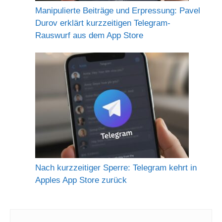
Manipulierte Beiträge und Erpressung: Pavel
Durov erklärt kurzzeitigen Telegram-
Rauswurf aus dem App Store
Nach kurzzeitiger Sperre: Telegram kehrt in
Apples App Store zurück