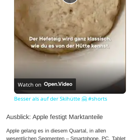
P
l
a
y
V
Watch on
i
Besser als auf der Skihütte 🤗 #shorts
d
Ausblick: Apple festigt Marktanteile
Apple gelang es in diesem Quartal, in allen
e
wesentlichen Segmenten – Smartphone, PC, Tablet