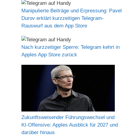
Manipulierte Beiträge und Erpressung: Pavel
Durov erklärt kurzzeitigen Telegram-
Rauswurf aus dem App Store
Nach kurzzeitiger Sperre: Telegram kehrt in
Apples App Store zurück
Zukunftsweisender Führungswechsel und
KI-Offensive: Apples Ausblick für 2027 und
darüber hinaus