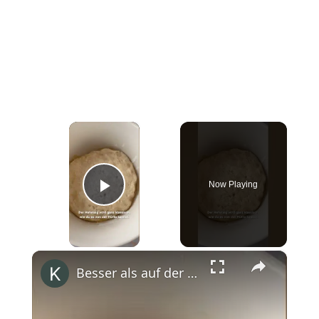
×
Now Playing
Play Video
×
Besser als auf der Skihütte 🤗 #shorts