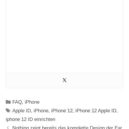
Kategorien
FAQ
,
iPhone
Schlagwörter
Apple ID
,
iPhone
,
iPhone 12
,
iPhone 12 Apple ID
,
iphone 12 ID einrichten
Nothing zeigt bereits das komplette Design der Ear