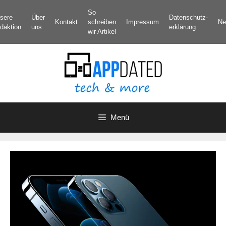
Zum
So
sere
Über
Datenschutz­
Inhalt
Kontakt
schreiben
Impressum
Ne
daktion
uns
erklärung
springen
wir Artikel
Menü