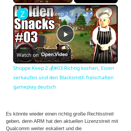
×
Unmute
Shoppe Keep 2 💰#03 Richtig kochen, Essen verkaufen und den Blacksmith freischalten gameplay deutsch
P
Watch on
l
Shoppe Keep 2 💰#03 Richtig kochen, Essen
a
verkaufen und den Blacksmith freischalten
gameplay deutsch
y
V
Es könnte wieder einen richtig große Rechtsstreit
geben, denn ARM hat den aktuellen Lizenzstreit mit
i
Qualcomm weiter eskaliert und die