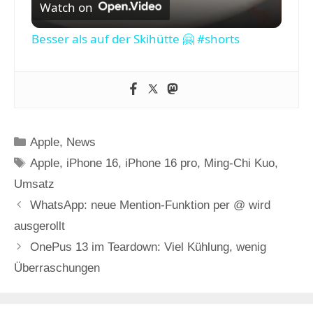
Watch on
i
Besser als auf der Skihütte 🤗 #shorts
d
e
Kategorien
Apple
,
News
o
Schlagwörter
Apple
,
iPhone 16
,
iPhone 16 pro
,
Ming-Chi Kuo
,
Umsatz
WhatsApp: neue Mention-Funktion per @ wird
ausgerollt
OnePus 13 im Teardown: Viel Kühlung, wenig
Überraschungen