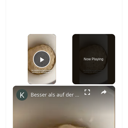
×
Now Playing
Play Video
×
Besser als auf der Skihütte 🤗 #shorts