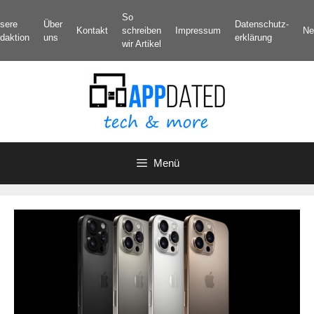
Zum
So
sere
Über
Datenschutz­
Inhalt
Kontakt
schreiben
Impressum
Ne
daktion
uns
erklärung
springen
wir Artikel
Menü