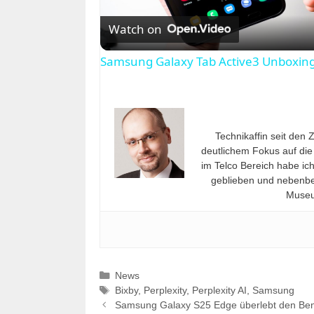
l
Watch on
a
Samsung Galaxy Tab Active3 Unboxing 
y
V
Technikaffin seit den 
deutlichem Fokus auf die
i
im Telco Bereich habe ic
geblieben und nebenbei
Museu
d
e
Kategorien
News
Schlagwörter
Bixby
,
Perplexity
,
Perplexity AI
,
Samsung
o
Samsung Galaxy S25 Edge überlebt den Ben