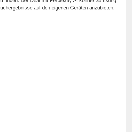
u finden. Der Deal mit Perplexity AI könnte Samsung
uchergebnisse auf den eigenen Geräten anzubieten.