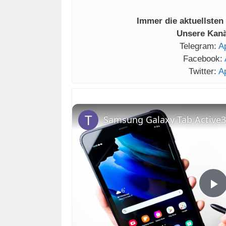
Immer die aktuellsten
Unsere Kanäl
Telegram:
A
Facebook:
Twitter:
A
P