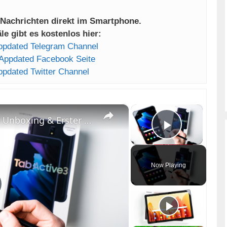
 Nachrichten direkt im Smartphone.
e gibt es kostenlos hier:
ppdated Telegram Channel
Appdated Facebook Seite
ppdated Twitter Channel
×
×
Samsung Galaxy Tab Active3 Unboxing & Erster Eindruck
Play Vid
Now Playing