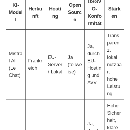
DSGV
KI-
Open
Herku
Hosti
O-
Stärk
Model
Sourc
nft
ng
Konfo
en
l
e
rmität
Trans
paren
Ja,
z,
Mistra
durch
EU-
Ja
lokal
l AI
Frankr
EU-
Server
(teilwe
nutzba
(Le
eich
Hostin
/ Lokal
ise)
r,
Chat)
g und
hohe
AVV
Leistu
ng
Hohe
Sicher
heit,
Ja,
klare