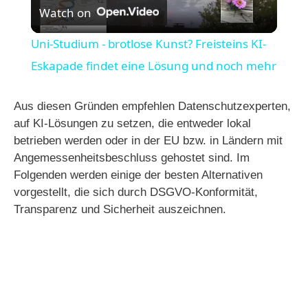
Watch on
l
Uni-Studium - brotlose Kunst? Freisteins KI-
a
Eskapade findet eine Lösung und noch mehr
y
Aus diesen Gründen empfehlen Datenschutzexperten,
auf KI-Lösungen zu setzen, die entweder lokal
betrieben werden oder in der EU bzw. in Ländern mit
V
Angemessenheitsbeschluss gehostet sind. Im
Folgenden werden einige der besten Alternativen
i
vorgestellt, die sich durch DSGVO-Konformität,
Transparenz und Sicherheit auszeichnen.
d
e