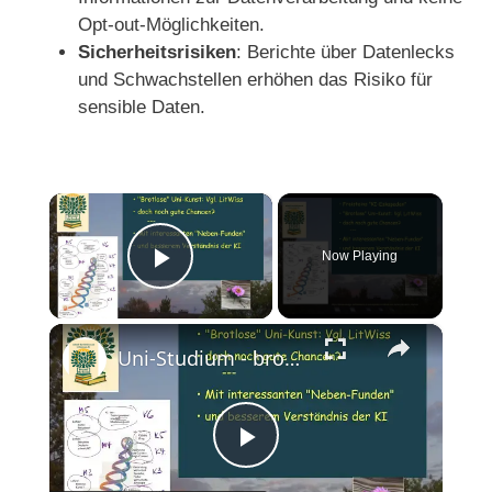
Opt-out-Möglichkeiten.
Sicherheitsrisiken
: Berichte über Datenlecks
und Schwachstellen erhöhen das Risiko für
sensible Daten.
×
Now Playing
Play Video
×
Uni-Studium - brotlose Kunst? Freisteins KI-Eskapade findet eine Lösung und noch mehr
P