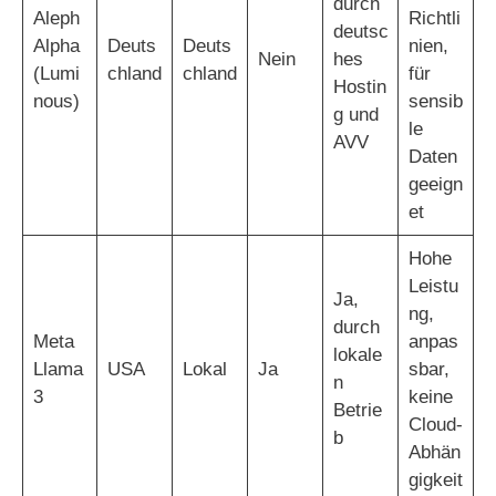
durch
Aleph
Richtli
deutsc
Alpha
Deuts
Deuts
nien,
Nein
hes
(Lumi
chland
chland
für
Hostin
nous)
sensib
g und
le
AVV
Daten
geeign
et
Hohe
Leistu
Ja,
ng,
durch
Meta
anpas
lokale
Llama
USA
Lokal
Ja
sbar,
n
3
keine
Betrie
Cloud-
b
Abhän
gigkeit