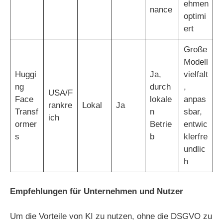
ehmen
nance
optimi
ert
Große
Modell
Huggi
Ja,
vielfalt
ng
durch
,
USA/F
Face
lokale
anpas
rankre
Lokal
Ja
Transf
n
sbar,
ich
ormer
Betrie
entwic
s
b
klerfre
undlic
h
Empfehlungen für Unternehmen und Nutzer
Um die Vorteile von KI zu nutzen, ohne die DSGVO zu