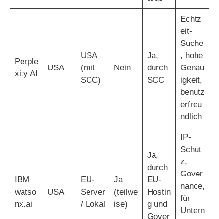
Echtz
eit-
Suche
USA
Ja,
, hohe
Perple
USA
(mit
Nein
durch
Genau
xity AI
SCC)
SCC
igkeit,
benutz
erfreu
ndlich
IP-
Schut
Ja,
z,
durch
Gover
IBM
EU-
Ja
EU-
nance,
watso
USA
Server
(teilwe
Hostin
für
nx.ai
/ Lokal
ise)
g und
Untern
Gover