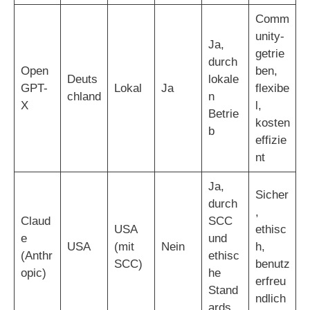
Comm
unity-
Ja,
getrie
durch
Open
ben,
Deuts
lokale
GPT-
Lokal
Ja
flexibe
chland
n
X
l,
Betrie
kosten
b
effizie
nt
Ja,
Sicher
durch
,
Claud
SCC
USA
ethisc
e
und
USA
(mit
Nein
h,
(Anthr
ethisc
SCC)
benutz
opic)
he
erfreu
Stand
ndlich
ards