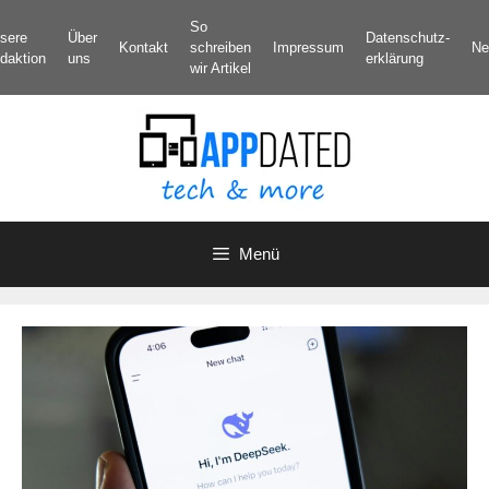
Zum
So
sere
Über
Datenschutz­
Inhalt
Kontakt
schreiben
Impressum
Ne
daktion
uns
erklärung
springen
wir Artikel
Menü