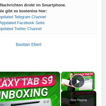
 Nachrichten direkt im Smartphone.
e gibt es kostenlos hier:
ppdated Telegram Channel
Appdated Facebook Seite
ppdated Twitter Channel
Bastian Ebert
×
×
Ausgepackt: Samsung Galaxy Tab S9 und S9+ im Unboxing | Deutsch
Play Vid
Now Playing