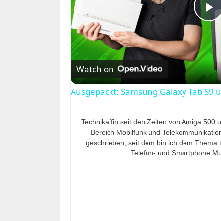
P
l
Watch on
a
Ausgepackt: Samsung Galaxy Tab S9 u
y
Technikaffin seit den Zeiten von Amiga 500 u
Bereich Mobilfunk und Telekommunikation. 
V
geschrieben, seit dem bin ich dem Thema tr
Telefon- und Smartphone Mu
i
d